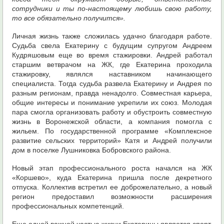
сотрудники и ты по-настоящему любишь свою работу,
то все обязательно получится».
Личная жизнь также сложилась удачно благодаря работе.
Судьба свела Екатерину с будущим супругом Андреем
Кудряшовым еще во время стажировки. Андрей работал
старшим ветврачом на ЖК, где Екатерина проходила
стажировку, являлся наставником начинающего
специалиста. Тогда судьба развела Екатерину и Андрея по
разным регионам, правда ненадолго. Совместная карьера,
общие интересы и понимание укрепили их союз. Молодая
пара смогла организовать работу и обустроить совместную
жизнь в Воронежской области, а компания помогла с
жильем. По государственной программе «Комплексное
развитие сельских территорий» Катя и Андрей получили
дом в поселке Лушниковка Бобровского района.
Новый этап профессионального роста начался на ЖК
«Коршево», куда Екатерина пришла после декретного
отпуска. Коллектив встретил ее доброжелательно, а новый
регион предоставил возможности расширения
профессиональных компетенций.