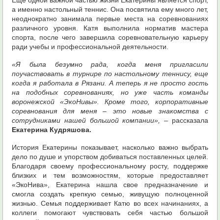
Еще одной важной частью жизни Екатерины является спорт,
а именно настольный теннис. Она посвятила ему много лет,
неоднократно занимала первые места на соревнованиях
различного уровня. Катя выполнила норматив мастера
спорта, после чего завершила соревновательную карьеру
ради учебы и профессиональной деятельности.
«Я была безумно рада, когда меня пригласили
поучаствовать в турнире по настольному теннису, еще
когда я работала в Рязани. А теперь я не просто гость
на подобных соревнованиях, но уже часть команды
воронежской «ЭкоНивы». Кроме того, корпоративные
соревнования для меня – это новые знакомства с
сотрудниками нашей большой компании»,
– рассказала
Екатерина Кудряшова.
История Екатерины показывает, насколько важно выбрать
дело по душе и упорством добиваться поставленных целей.
Благодаря своему профессиональному росту, поддержке
близких и тем возможностям, которые предоставляет
«ЭкоНива», Екатерина нашла свое предназначение и
смогла создать крепкую семью, живущую полноценной
жизнью. Семья поддерживает Катю во всех начинаниях, а
коллеги помогают чувствовать себя частью большой