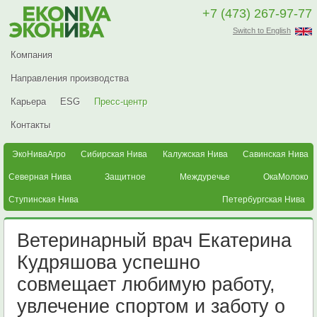
+7 (473) 267-97-77
Switch to English
Компания
Направления производства
Карьера
ESG
Пресс-центр
Контакты
ЭкоНиваАгро
Сибирская Нива
Калужская Нива
Савинская Нива
Северная Нива
Защитное
Междуречье
ОкаМолоко
Ступинская Нива
Петербургская Нива
Ветеринарный врач Екатерина
Кудряшова успешно
совмещает любимую работу,
увлечение спортом и заботу о