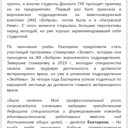
группы, и многие студенты Донского ГАУ проходят практику
на ее предприятиях. Первый раз Катя приехала в
воронежское подразделение на животноводческий
комплекс (ЖК) «Бобров», потом была и в «Калужской
Ниве». С этого момента открылись большие перспективы
перед молодой, но уже хорошо зарекомендовавшей себя
студенткой.
По окончании учебы Екатерине предложили стать
участницей программы стажировки «Зоовет», которую она
проходила на ЖК «Бобров» воронежского подразделения.
Завершив стажировку в 2019 г., молодая специалистка
начала свою трудовую деятельность в должности
ветеринарного врача, но уже в рязанском подразделении
«ЭкоНивы». За четыре года Екатерина успела подняться по
карьерной лестнице до должности главного ветеринарного
врача.
«Было нелегко. Мой профессиональный рост
сопровождался сложными задачами: преодолением
дефицита специалистов и формированием команды
единомышленников, работавших вместе над
достижением общих целей,
– делится
Екатерина.
– Но
когда тебя окружают добрые, ответственные