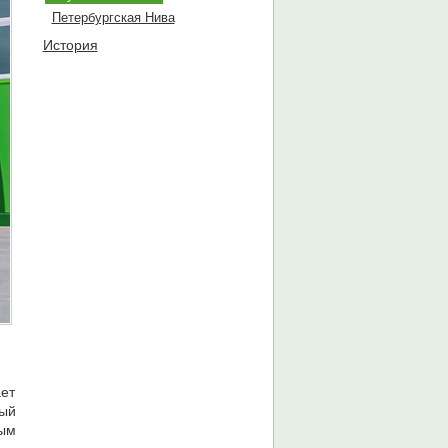
Петербургская Нива
История
ет
тый
ым