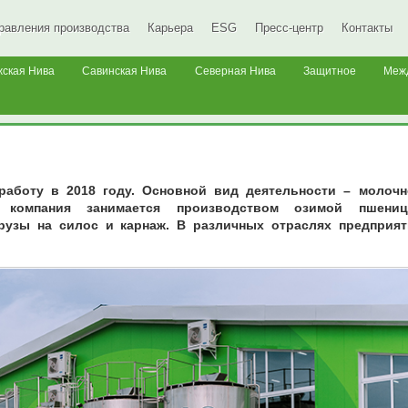
равления производства
Карьера
ESG
Пресс-центр
Контакты
жская Нива
Савинская Нива
Северная Нива
Защитное
Меж
работу в 2018 году. Основной вид деятельности – молочн
, компания занимается производством озимой пшениц
урузы на силос и карнаж. В различных отраслях предприят