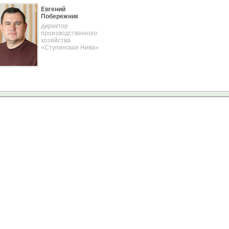
Евгений
Побережник
директор
производственного
хозяйства
«Ступинская Нива»