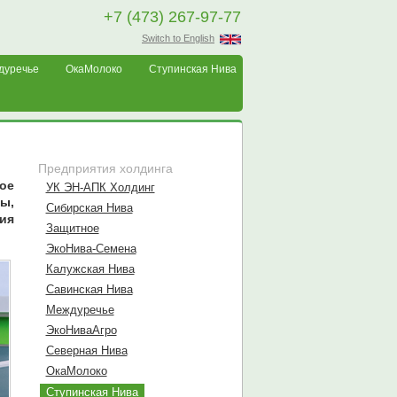
+7 (473) 267-97-77
Switch to English
дуречье
ОкаМолоко
Ступинская Нива
Предприятия холдинга
ое
УК ЭН-АПК Холдинг
ы,
Сибирская Нива
ия
Защитное
ЭкоНива-Семена
Калужская Нива
Савинская Нива
Междуречье
ЭкоНиваАгро
Северная Нива
ОкаМолоко
Ступинская Нива