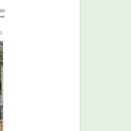
700
нию
).