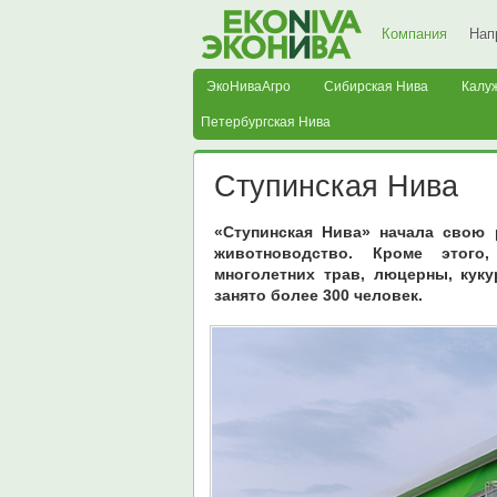
Компания
Нап
ЭкоНиваАгро
Сибирская Нива
Калу
Петербургская Нива
Ступинская Нива
«Ступинская Нива» начала свою 
животноводство. Кроме этого
многолетних трав, люцерны, кук
занято более 300 человек.