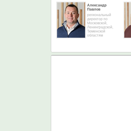
Александр
Павлов
региональный
директор по
Московской,
Ленинградской,
Тюменской
областям