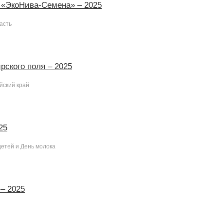
 «ЭкоНива-Семена» – 2025
асть
рского поля – 2025
йский край
25
етей и День молока
 – 2025