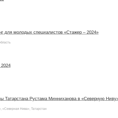
г для молодых специалистов «Стажер – 2024»
область
 2024
вы Татарстана Рустама Минниханова в «Северную Ниву
, «Северная Нива», Татарстан