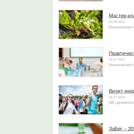
Мастер-кл
20.08.2024
Воронежская 
Практичес
24.07.2024
Воронежская 
Визит ино
24.07.2024
ЖК «Добрино»
ЗаБег – 20