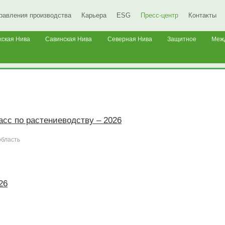
равления производства
Карьера
ESG
Пресс-центр
Контакты
жская Нива
Савинская Нива
Северная Нива
Защитное
Меж
асс по растениеводству – 2026
область
26