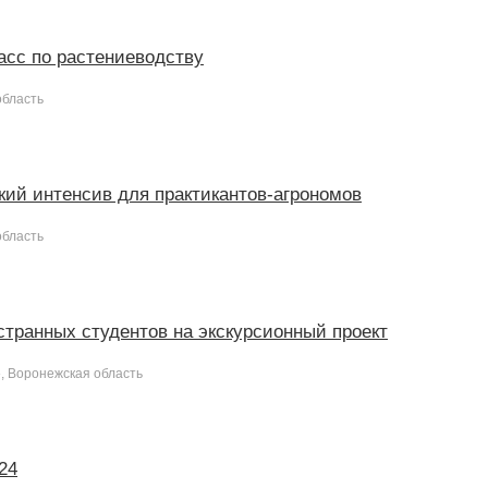
асс по растениеводству
область
кий интенсив для практикантов-агрономов
область
странных студентов на экскурсионный проект
, Воронежская область
24