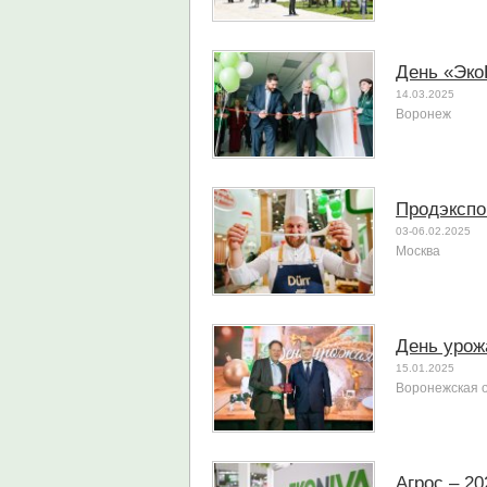
День «Эко
14.03.2025
Воронеж
Продэкспо
03-06.02.2025
Москва
День урож
15.01.2025
Воронежская 
Агрос – 20