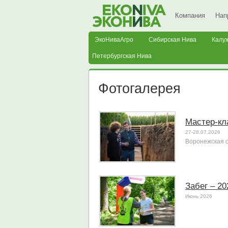
Компания
Нап
ЭкоНиваАгро
Сибирская Нива
Калу
Петербургская Нива
Фотогалерея
Мастер-кл
27-28.07.2026
Воронежская 
Забег – 20
Июнь 2026