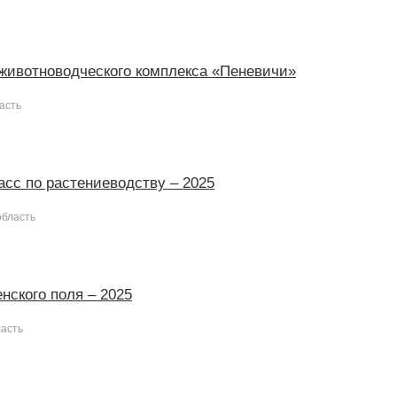
животноводческого комплекса «Пеневичи»
асть
асс по растениеводству – 2025
область
нского поля – 2025
ласть