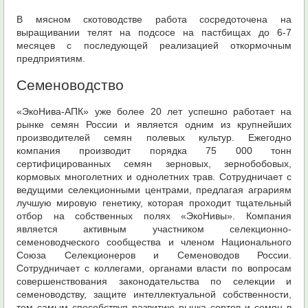
В мясном скотоводстве работа сосредоточена на
выращивании телят на подсосе на пастбищах до 6-7
месяцев с последующей реализацией откормочным
предприятиям.
Семеноводство
«ЭкоНива-АПК» уже более 20 лет успешно работает на
рынке семян России и является одним из крупнейших
производителей семян полевых культур. Ежегодно
компания производит порядка 75 000 тонн
сертифицированных семян зерновых, зернобобовых,
кормовых многолетних и однолетних трав. Сотрудничает с
ведущими селекционными центрами, предлагая аграриям
лучшую мировую генетику, которая проходит тщательный
отбор на собственных полях «ЭкоНивы». Компания
является активным участником селекционно-
семеноводческого сообщества и членом Национального
Союза Селекционеров и Семеноводов России.
Сотрудничает с коллегами, органами власти по вопросам
совершенствования законодательства по селекции и
семеноводству, защите интеллектуальной собственности,
тем самым способствуя развитию рынка сортов и семян в