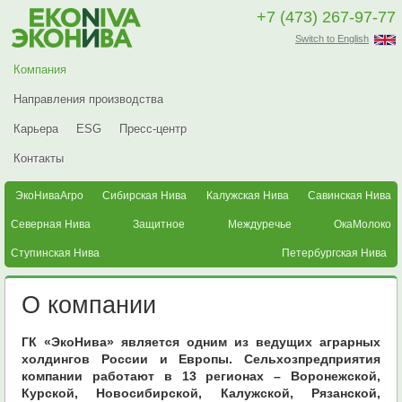
+7 (473) 267-97-77
Switch to English
Компания
Направления производства
Карьера
ESG
Пресс-центр
Контакты
ЭкоНиваАгро
Сибирская Нива
Калужская Нива
Савинская Нива
Северная Нива
Защитное
Междуречье
ОкаМолоко
Ступинская Нива
Петербургская Нива
О компании
ГК «ЭкоНива» является одним из ведущих аграрных
холдингов России и Европы. Сельхозпредприятия
компании работают в 13 регионах – Воронежской,
Курской, Новосибирской, Калужской, Рязанской,