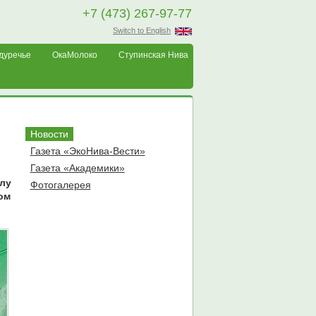
+7 (473) 267-97-77
Switch to English
дуречье
ОкаМолоко
Ступинская Нива
Новости
Газета «ЭкоНива-Вести»
Газета «Академики»
лу
Фотогалерея
том