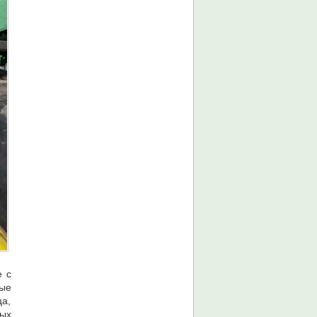
е с
ные
ца,
ых