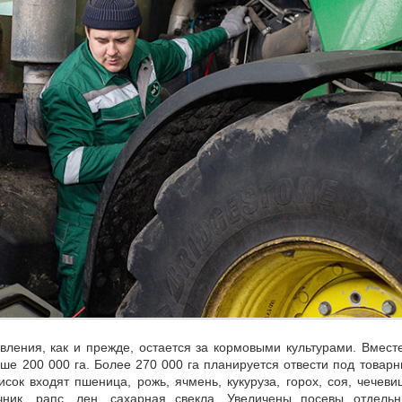
вления, как и прежде, остается за кормовыми культурами. Вмест
ше 200 000 га. Более 270 000 га планируется отвести под товар
исок входят пшеница, рожь, ячмень, кукуруза, горох, соя, чечеви
чник, рапс, лен, сахарная свекла. Увеличены посевы отдельн