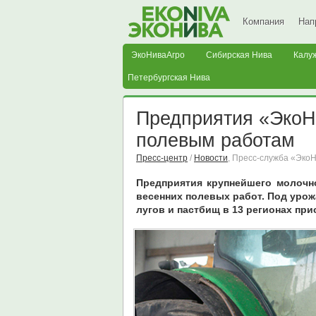
Компания
Нап
ЭкоНиваАгро
Сибирская Нива
Калу
Петербургская Нива
Предприятия «ЭкоН
полевым работам
Пресс-центр
/
Новости
, Пресс-служба «Эко
Предприятия крупнейшего молочно
весенних полевых работ. Под урожа
лугов и пастбищ в 13 регионах при