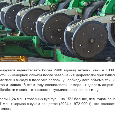
ируется задействовать более 2400 единиц техники, свыше 1000
сты инженерной службы после завершения дефектовки приступил
товили к выходу в поле уже половину необходимого объема техни
атов и машин. В этом году специалисты намерены сделать акцент
аботки и сева – в частности, культиваторов, сеялок и т. д.
рали 1,24 млн т товарных культур – на 15% больше, чем годом ран
 млн т кормов в сухом веществе (2024 г.: 972 000 т), что полнос
головья.