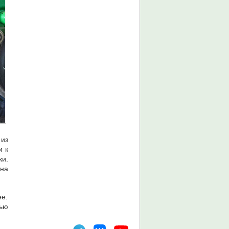
 из
и к
ки.
 на
ее.
тью