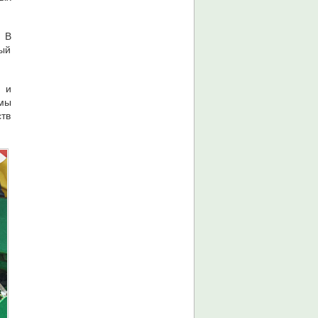
. В
ный
 и
емы
ств