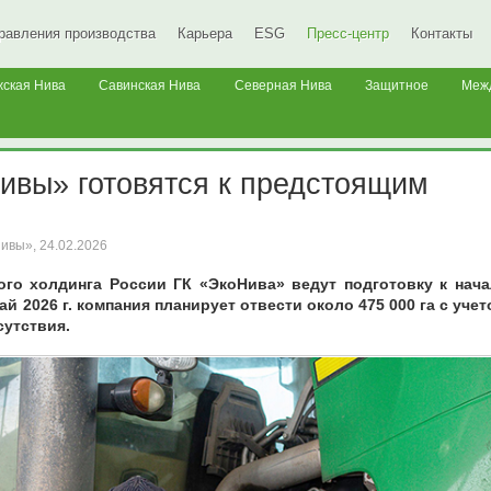
равления производства
Карьера
ESG
Пресс-центр
Контакты
жская Нива
Савинская Нива
Северная Нива
Защитное
Меж
ивы» готовятся к предстоящим
Нивы»,
24.02.2026
го холдинга России ГК «ЭкоНива» ведут подготовку к нача
й 2026 г. компания планирует отвести около 475 000 га с уче
сутствия.