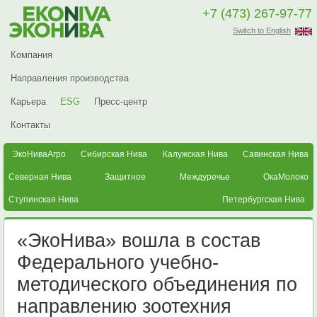
+7 (473) 267-97-77
Switch to English
Компания
Направления производства
Карьера
ESG
Пресс-центр
Контакты
ЭкоНиваАгро
Сибирская Нива
Калужская Нива
Савинская Нива
Северная Нива
Защитное
Междуречье
ОкаМолоко
Ступинская Нива
Петербургская Нива
«ЭкоНива» вошла в состав
Федерального учебно-
методического объединения по
направлению зоотехния